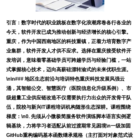
引言：数字时代的职业跳板在数字化浪潮席卷各行各业的
今天，软件开发已成为推动创新与经济增长的核心引擎。
重庆，作为中国西南地区的科技重镇，正着力培育数字产
业集群，软件开发人才供不应求。选择在重庆接受软件开
发培训，意味着零基础学员可跨越学历与经验门槛，一站
式掌握核心技术，迈向高薪硅漂转渝式的未来优职生涯。
\n\n### 地区生态前沿与培训特色重庆科技发展风强云
涌，其智能公交、智慧医疗（医院信息化升级系例）、市
级超量工业供应链改造不仅需要执行力出众的开发骨干队
伍，院校与新兴IT课程培训机构随形生态深耕。课程围绕
梯度：\n0. 先须从小微极简服务软件演练脚本语言实例逻
辑基块，力将学习者适配从前过渡期常见困境\n一级加固
GitHub重构编码基本函数继承规格（主打面对对象范式设